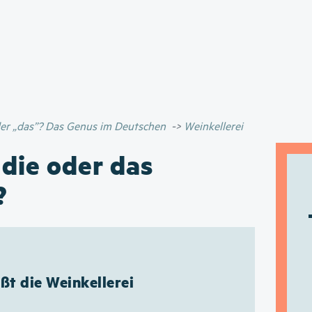
Direkt
zum
Inhalt
oder „das”? Das Genus im Deutschen
Weinkellerei
 die oder das
?
ißt die Weinkellerei