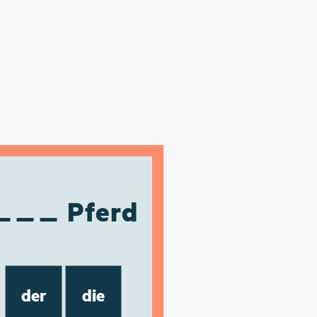
Pferd
der
die