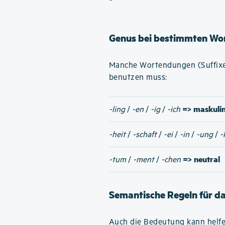
Genus bei bestimmten Wo
Manche Wortendungen (Suffixe)
benutzen muss:
=> maskuli
-ling
/
-en
/
-ig
/
-ich
-heit
/
-schaft
/
-ei
/
-in
/
-ung
/
-
=> neutral
-tum
/
-ment
/
-chen
Semantische Regeln für d
Auch die Bedeutung kann helfe