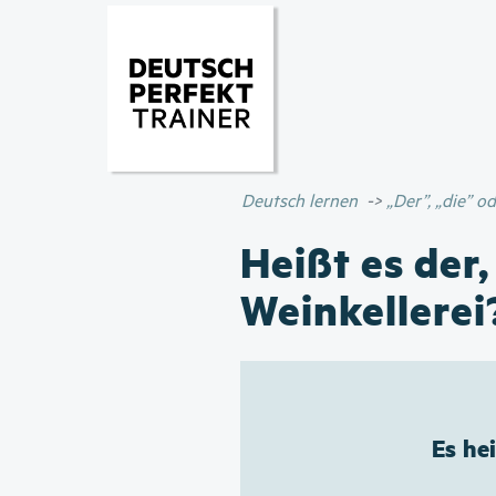
Deutsch lernen
„Der”, „die” 
Heißt es der,
Weinkellerei
Es he